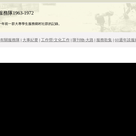
隊1963-1972
十年前一群大專學生服務鄉村社群的記錄。
有關服務隊
|
大事紀要
|
工作營/文化工作
|
隊刊物-大路
|
服務歌集
|
60週年談服