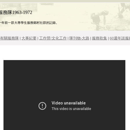
隊1963-1972
十年前一群大專學生服務鄉村社群的記錄。
有關服務隊
|
大事紀要
|
工作營/文化工作
|
隊刊物-大路
|
服務歌集
|
60週年談服