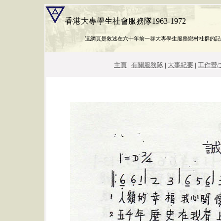
香港大專學生社會服務隊1963-1972
這網頁是敘述在六十年前一群大專學生服務鄉村社群的記
主頁
|
有關服務隊
|
大事紀要
|
工作營