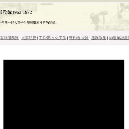
隊1963-1972
十年前一群大專學生服務鄉村社群的記錄。
有關服務隊
|
大事紀要
|
工作營/文化工作
|
隊刊物-大路
|
服務歌集
|
60週年談服